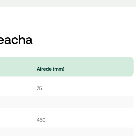
teacha
Airede
(mm)
75
450