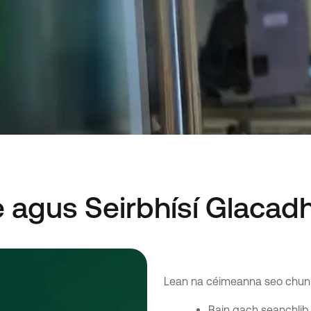
 agus Seirbhísí Glacad
Lean na céimeanna seo chun s
Bain gach seanchlib