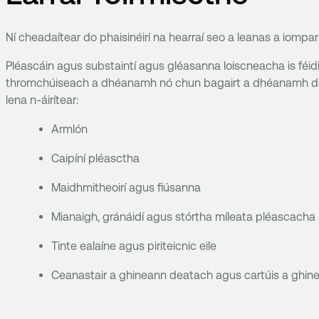
Ní cheadaítear do phaisinéirí na hearraí seo a leanas a iompar
Pléascáin agus substaintí agus gléasanna loiscneacha is féidi
thromchúiseach a dhéanamh nó chun bagairt a dhéanamh do 
lena n-áirítear:
Armlón
Caipíní pléasctha
Maidhmitheoirí agus fiúsanna
Mianaigh, gránáidí agus stórtha míleata pléascacha 
Tinte ealaíne agus piriteicnic eile
Ceanastair a ghineann deatach agus cartúis a ghi