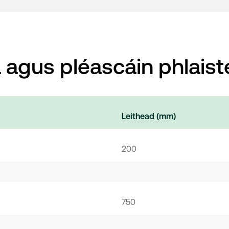
 agus pléascáin phlais
Leithead
(mm)
200
750