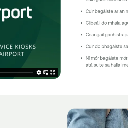
Cuir bagáiste ar an 
Clibeáil do mhála ag
Ceangail gach strapa
Cuir do bhagáiste sa 
Ní mór bagáiste mór
atá suite sa halla im