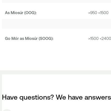
As Miosúr (OOG):
>950 <1500
Go Mór as Miosúr (SOOG):
>1500 <240
Have questions? We have answers