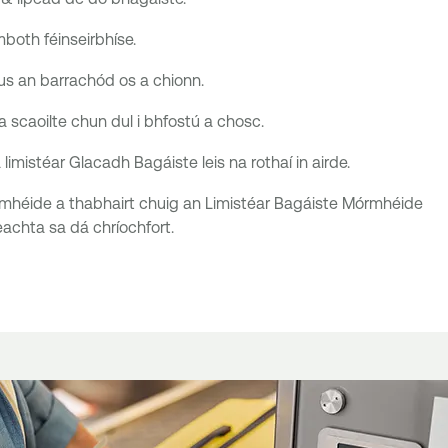
mboth féinseirbhíse.
us an barrachód os a chionn.
 scaoilte chun dul i bhfostú a chosc.
limistéar Glacadh Bagáiste leis na rothaí in airde.
mhéide a thabhairt chuig an Limistéar Bagáiste Mórmhéide
eachta sa dá chríochfort.