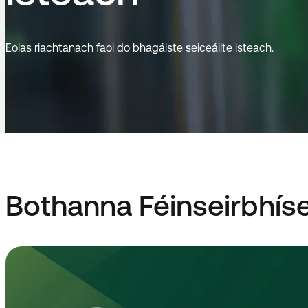
Eolas riachtanach faoi do bhagáiste seiceáilte isteach.
Bothanna Féinseirbhíse