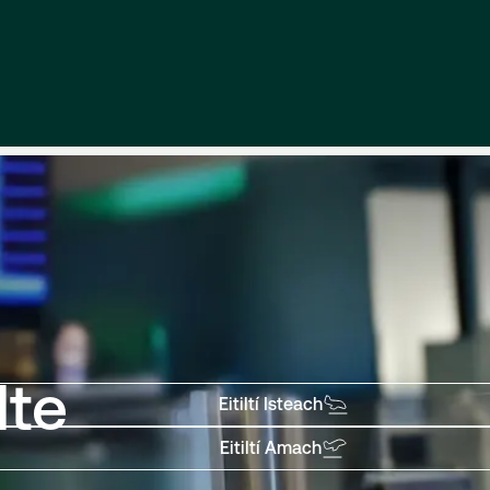
ch
lte
Eitiltí Isteach
Eitiltí Amach