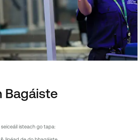
h Bagáiste
eiceáil isteach go tapa:
 & lipéad de do bhagáiste.