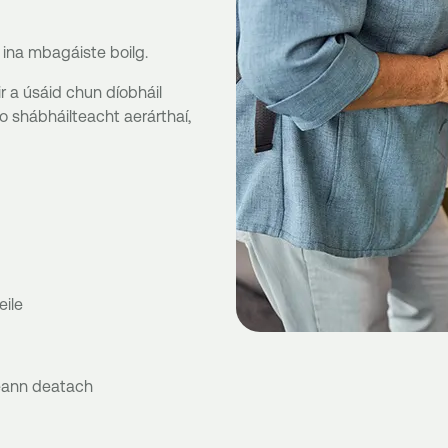
 ina mbagáiste boilg.
r a úsáid chun díobháil
shábháilteacht aerárthaí,
eile
neann deatach