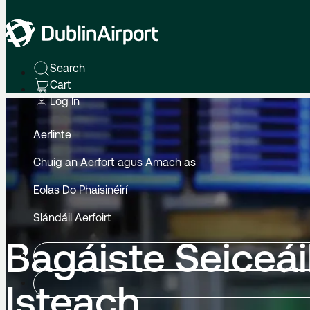
Home
Gaeilge
Slándáil Aerfoirt
Bagáiste Seiceáilte Istea
Search
Cart
Log In
Aerlinte
Chuig an Aerfort agus Amach as
Eolas Do Phaisinéirí
Slándáil Aerfoirt
Bagáiste Seiceái
Isteach