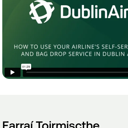
Earraí Toirmiscthe