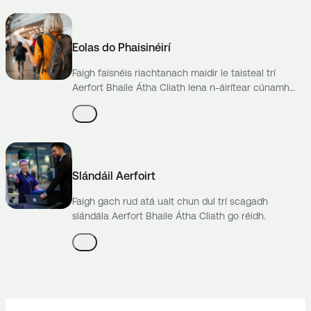
Eolas do Phaisinéirí
Faigh faisnéis riachtanach maidir le taisteal trí
Aerfort Bhaile Átha Cliath lena n-áirítear cúnamh
luaineachta.
Slándáil Aerfoirt
Faigh gach rud atá uait chun dul trí scagadh
slándála Aerfort Bhaile Átha Cliath go réidh.