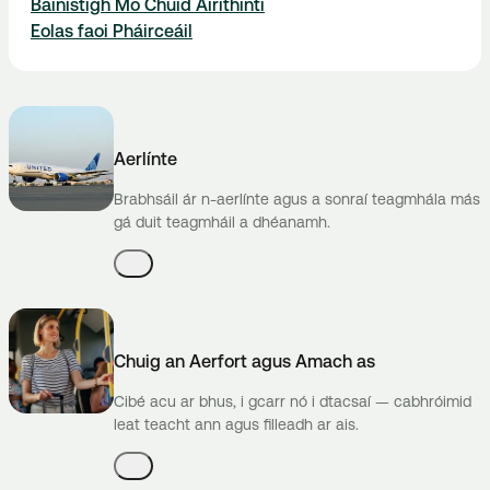
Bainistigh Mo Chuid Áirithintí
Eolas faoi Pháirceáil
Aerlínte
Brabhsáil ár n-aerlínte agus a sonraí teagmhála más
gá duit teagmháil a dhéanamh.
Chuig an Aerfort agus Amach as
Cibé acu ar bhus, i gcarr nó i dtacsaí — cabhróimid
leat teacht ann agus filleadh ar ais.