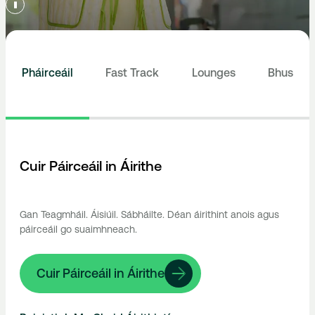
Pháirceáil
Fast Track
Lounges
Bhus
Cuir Páirceáil in Áirithe
Gan Teagmháil. Áisiúil. Sábháilte. Déan áirithint anois agus
páirceáil go suaimhneach.
Cuir Páirceáil in Áirithe