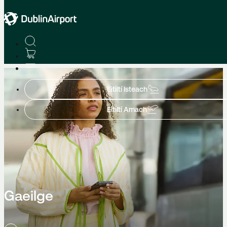
Home
Eitiltí Isteach
Eitiltí Amach
Gaeilge